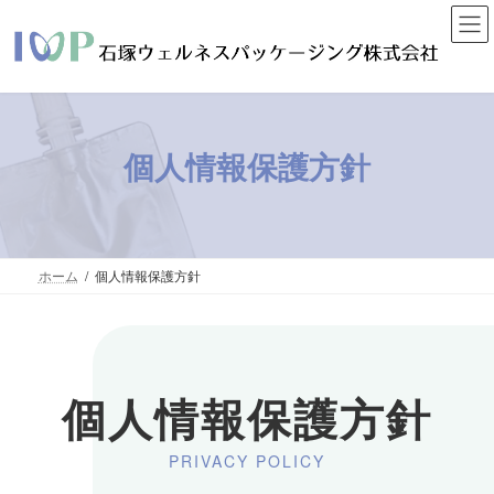
コ
ナ
ン
ビ
テ
ゲ
ン
ー
ツ
シ
へ
ョ
ス
ン
個人情報保護方針
キ
に
ッ
移
プ
動
ホーム
個人情報保護方針
個人情報保護方針
PRIVACY POLICY